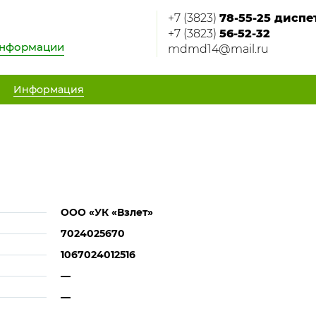
+7 (3823)
78-55-25 дисп
+7 (3823)
56-52-32
информации
mdmd14@mail.ru
Информация
ООО «УК «Взлет»
7024025670
1067024012516
—
—