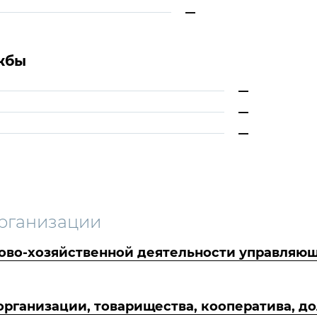
—
жбы
—
—
—
рганизации
ово-хозяйственной деятельности управляющ
ганизации, товарищества, кооператива, до