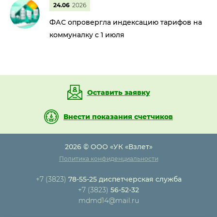
24.06
2026
ФАС опровергла индексацию тарифов на
коммуналку с 1 июля
Оставить заявку
Внести показания счетчиков
2026 © ООО «УК «Взлет»
Политика конфиденциальности
+7 (3823)
78-55-25 диспетчерская служба
+7 (3823)
56-52-32
mdmd14@mail.ru