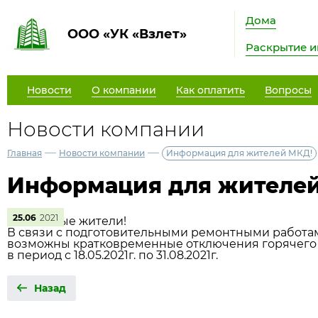
Дома
ООО «УК «Взлет»
Раскрытие 
Новости
О компании
Как оплатить
Вопросы
Новости компании
—
—
Главная
Новости компании
Информация для жителей МКД!
Информация для жителе
25.06
2021
Уважаемые жители!
В связи с подготовительными ремонтными работами
возможны кратковременные отключения горячего
в период с 18.05.2021г. по 31.08.2021г.
Назад