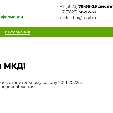
+7 (3823)
78-55-25 дисп
+7 (3823)
56-52-32
информации
mdmd14@mail.ru
Информация
й МКД!
 к отопительному сезону 2021-2022гг.
 водоснабжения