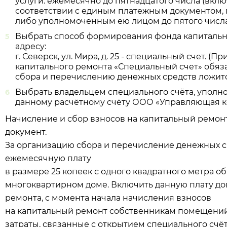
услуги: ежемесячно до пятнадцатого числа (вкл
соответствии с единым платежным документом
либо уполномоченным ею лицом до пятого числа
Выбрать способ формирования фонда капитальн
адресу:
г. Северск, ул. Мира, д. 25 - специальный счет.
капитального ремонта «Специальный счет» обяз
сбора и перечислению денежных средств ложитс
Выбрать владельцем специального счёта, упол
данному расчётному счёту ООО «Управляющая ко
Начисление и сбор взносов на капитальный ремон
документ.
За организацию сбора и перечисление денежных с
ежемесячную плату
в размере 25 копеек с одного квадратного метра
многоквартирном доме. Включить данную плату до
ремонта, с момента начала начисления взносов
на капитальный ремонт собственникам помещени
затраты, связанные с открытием специального счёт