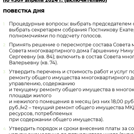
по «30» апреля 2024 г. (включительно)
ПОВЕСТКА ДНЯ
Процедурные вопросы: выбрать председателем 
выбрать секретарем собрания Постникову Екатери
полномочиями по подсчету голосов.
Принять решение о пересмотре состава Совета м
Совета многоквартирного дома Гаршенину Нину Се
Сергеевну (кв. 84); включить в состав Совета м
Валерьевну (кв. 74).
Утвердить перечень и стоимость работ и услуг 
ремонту общего имущества многоквартирного дома 
управлению, содержанию
и текущему ремонту общего имущества в многокв
площади жилого
и нежилого помещения в месяц (из них 18,00 руб
руб./м
2
– текущий ремонт общего имущества МКД,
ресурсов, потребляемых
при содержании общего имущества).
Утвердить порядок и сроки внесения платы за с