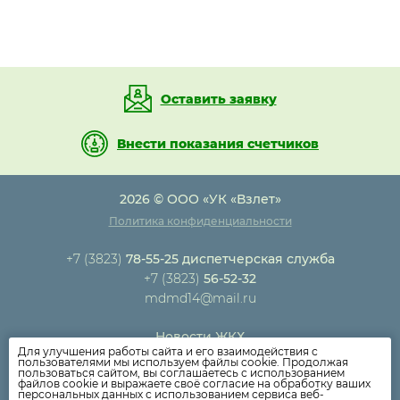
Оставить заявку
Внести показания счетчиков
2026 © ООО «УК «Взлет»
Политика конфиденциальности
+7 (3823)
78-55-25 диспетчерская служба
+7 (3823)
56-52-32
mdmd14@mail.ru
Новости ЖКХ
Для улучшения работы сайта и его взаимодействия с
Новости компании
пользователями мы используем файлы cookie. Продолжая
пользоваться сайтом, вы соглашаетесь с использованием
Как оплатить
файлов cookie и выражаете своё согласие на обработку ваших
персональных данных с использованием сервиса веб-